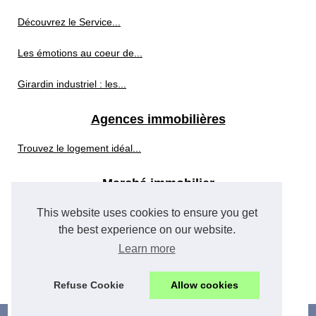
Découvrez le Service...
Les émotions au coeur de...
Girardin industriel : les...
Agences immobilières
Trouvez le logement idéal...
Marché immobilier
This website uses cookies to ensure you get
L'importance de l'expertise...
the best experience on our website.
Un fonds de commerce à...
Learn more
Se former en tant qu'acheteur...
Refuse Cookie
Allow cookies