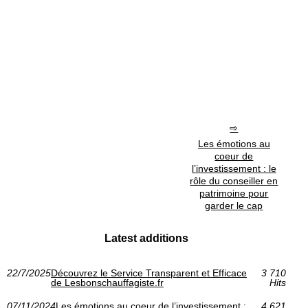
Les émotions au
coeur de
l’investissement : le
rôle du conseiller en
patrimoine pour
garder le cap
Latest additions
22/7/2025
Découvrez le Service Transparent et Efficace
3 710
de Lesbonschauffagiste.fr
Hits
07/11/2024
Les émotions au coeur de l’investissement :
4 621